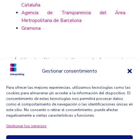
Cataluña
Agencia de Transparencia del Área
Metropolitana de Barcelona
Gramona
Ámbitos temáticos: agricultura, enología, comercio
exterior, medio ambiente, medicina, cultura, política,
Gestionar consentimiento
sindicatos, economía, finanzas, deportes, náutica,
redes sociales, moda y diseño, arquitectura y
Para ofrecer las mejores experiencias, utilizamos tecnologías como las
urbanismo.
cookies para almacenar y/o acceder a la información del dispositivo. El
consentimiento de estas tecnologías nos permitirá procesar datos
como el comportamiento de navegación o las identificaciones únicas en
este sitio. No consentir o retirar el consentimiento, puede afectar
negativamente a ciertas características y funciones.
info@interpreting.cat
– Teléfono: (0034) 609 779 842 –
Gestionar los servicios
(0034) 932 326 154
Somos un grupo de intérpretes de conferencia y traductores